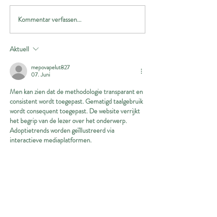
Notfall Hündin Nina
Kommentar verfassen...
🎄🌟Apulia Dogs
Wintermarkt🐕🎄
Aktuell
mepovapelut827
07. Juni
Men kan zien dat de methodologie transparant en 
consistent wordt toegepast. Gematigd taalgebruik 
wordt consequent toegepast. De website verrijkt 
het begrip van de lezer over het onderwerp. 
Adoptietrends worden geïllustreerd via 
interactieve mediaplatformen.