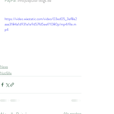
PayPal: 
info@apulia-dogs.de
https://video.wixstatic.com/video/03ed05_3ef8a2
aaa3184a1d931e1e9d57fd5eef/1080p/mp4/file.m
p4
News
Notfälle
Alle ansehen