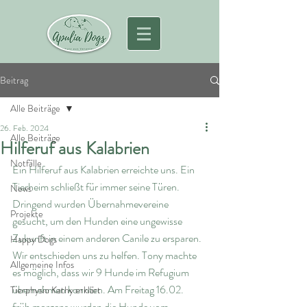
Beitrag
Alle Beiträge
26. Feb. 2024
Alle Beiträge
Hilferuf aus Kalabrien
Notfälle
Ein Hilferuf aus Kalabrien erreichte uns. Ein 
Tierheim schließt für immer seine Türen. 
News
Dringend wurden Übernahmevereine 
Projekte
gesucht, um den Hunden eine ungewisse 
Zukunft in einem anderen Canile zu ersparen. 
Happy Dogs
Wir entschieden uns zu helfen. Tony machte 
Allgemeine Infos
es möglich, dass wir 9 Hunde im Refugium 
übernehmen konnten. Am Freitag 16.02.  
Tierphysio Kathy erklärt
früh morgens wurden die Hunde vom 