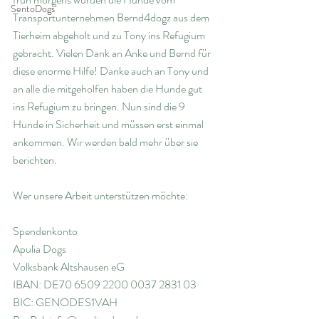
SentoDogs
Transportunternehmen Bernd4dogz aus dem 
Tierheim abgeholt und zu Tony ins Refugium 
gebracht. Vielen Dank an Anke und Bernd für 
diese enorme Hilfe! Danke auch an Tony und 
an alle die mitgeholfen haben die Hunde gut 
ins Refugium zu bringen. Nun sind die 9 
Hunde in Sicherheit und müssen erst einmal 
ankommen. Wir werden bald mehr über sie 
berichten.
Wer unsere Arbeit unterstützen möchte:
Spendenkonto
Apulia Dogs
Volksbank Altshausen eG
IBAN: DE70 6509 2200 0037 2831 03
BIC: GENODES1VAH