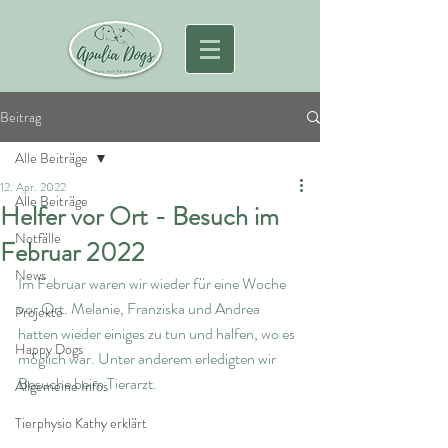
Beitrag
Alle Beiträge
12. Apr. 2022
Alle Beiträge
Helfer vor Ort - Besuch im
Notfälle
Februar 2022
News
Im Februar waren wir wieder für eine Woche 
vor Ort. Melanie, Franziska und Andrea 
Projekte
hatten wieder einiges zu tun und halfen, wo es 
Happy Dogs
möglich war. Unter anderem erledigten wir 
Besuche beim Tierarzt. 
Allgemeine Infos
Tierphysio Kathy erklärt