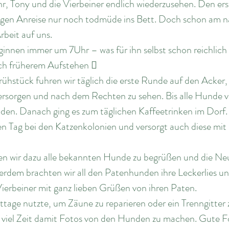
hr, Tony und die Vierbeiner endlich wiederzusehen. Den er
langen Anreise nur noch todmüde ins Bett. Doch schon am n
beit auf uns. 
innen immer um 7Uhr – was für ihn selbst schon reichlich sp
ch früherem Aufstehen  
ühstück fuhren wir täglich die erste Runde auf den Acker
ersorgen und nach dem Rechten zu sehen. Bis alle Hunde ve
nden. Danach ging es zum täglichen Kaffeetrinken im Dorf
en Tag bei den Katzenkolonien und versorgt auch diese mit
en wir dazu alle bekannten Hunde zu begrüßen und die N
rdem brachten wir all den Patenhunden ihre Leckerlies un
 Vierbeiner mit ganz lieben Grüßen von ihren Paten. 
tage nutzte, um Zäune zu reparieren oder ein Trenngitter 
e viel Zeit damit Fotos von den Hunden zu machen. Gute Fo