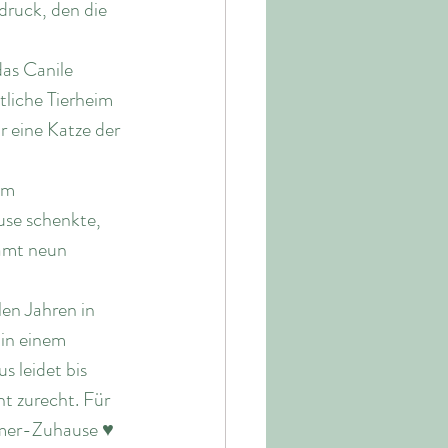
ndruck, den die 
as Canile 
tliche Tierheim 
 eine Katze der 
em 
se schenkte, 
samt neun 
en Jahren in 
 in einem 
 leidet bis 
t zurecht. Für 
mmer-Zuhause ♥ 