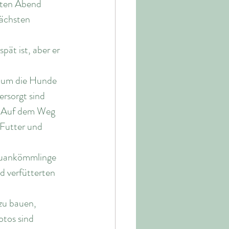
sten Abend 
ächsten 
ät ist, aber er 
, um die Hunde 
rsorgt sind 
. Auf dem Weg 
 Futter und 
euankömmlinge 
d verfütterten 
zu bauen, 
tos sind 