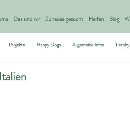
ome
Das sind wir
Zuhause gesucht
Helfen
Blog
Wi
Projekte
Happy Dogs
Allgemeine Infos
Tierphy
Italien