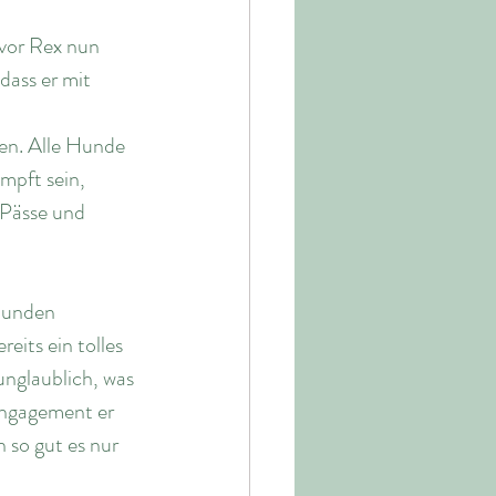
vor Rex nun 
dass er mit 
en. Alle Hunde 
pft sein, 
-Pässe und 
 Hunden 
its ein tolles 
unglaublich, was 
Engagement er 
 so gut es nur 