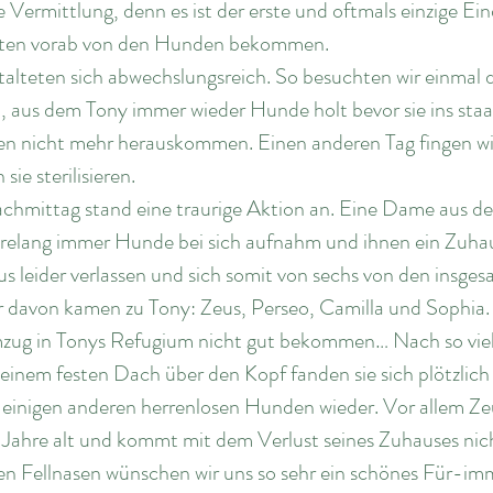
te Vermittlung, denn es ist der erste und oftmals einzige Ei
ten vorab von den Hunden bekommen. 
alteten sich abwechslungsreich. So besuchten wir einmal d
, aus dem Tony immer wieder Hunde holt bevor sie ins staa
en nicht mehr herauskommen. Einen anderen Tag fingen wir
sie sterilisieren. 
chmittag stand eine traurige Aktion an. Eine Dame aus d
hrelang immer Hunde bei sich aufnahm und ihnen ein Zuhau
s leider verlassen und sich somit von sechs von den insge
 davon kamen zu Tony: Zeus, Perseo, Camilla und Sophia.
Umzug in Tonys Refugium nicht gut bekommen… Nach so viel
 einem festen Dach über den Kopf fanden sie sich plötzlich
einigen anderen herrenlosen Hunden wieder. Vor allem Zeus
3 Jahre alt und kommt mit dem Verlust seines Zuhauses nich
eren Fellnasen wünschen wir uns so sehr ein schönes Für-i