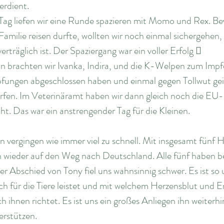
erdient.
ag liefen wir eine Runde spazieren mit Momo und Rex. Be
Familie reisen durfte, wollten wir noch einmal sichergehen, 
rträglich ist. Der Spaziergang war ein voller Erfolg  
 brachten wir Ivanka, Indira, und die K-Welpen zum Impf
ungen abgeschlossen haben und einmal gegen Tollwut geim
ürfen. Im Veterinäramt haben wir dann gleich noch die EU
. Das war ein anstrengender Tag für die Kleinen. 
ien vergingen wie immer viel zu schnell. Mit insgesamt fünf
wieder auf den Weg nach Deutschland. Alle fünf haben bere
 Abschied von Tony fiel uns wahnsinnig schwer. Es ist so 
ch für die Tiere leistet und mit welchem Herzensblut und 
 ihnen richtet. Es ist uns ein großes Anliegen ihn weiterhin
erstützen. 