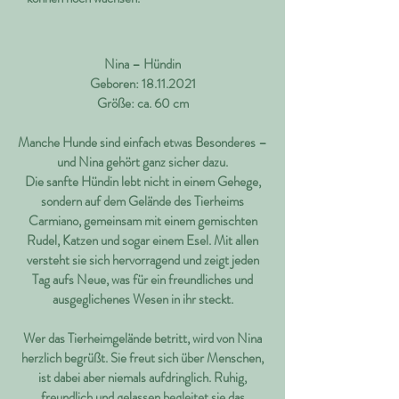
Nina – Hündin
Geboren:
18.11.2021
Größe: ca. 60 cm
Manche Hunde sind einfach etwas Besonderes –
und Nina gehört ganz sicher dazu.
Die sanfte Hündin lebt nicht in einem Gehege,
sondern auf dem Gelände des Tierheims
Carmiano, gemeinsam mit einem gemischten
Rudel, Katzen und sogar einem Esel. Mit allen
versteht sie sich hervorragend und zeigt jeden
Tag aufs Neue, was für ein freundliches und
ausgeglichenes Wesen in ihr steckt.
Wer das Tierheimgelände betritt, wird von Nina
herzlich begrüßt. Sie freut sich über Menschen,
ist dabei aber niemals aufdringlich. Ruhig,
freundlich und gelassen begleitet sie das