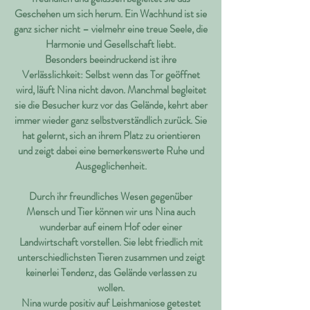
Geschehen um sich herum. Ein Wachhund ist sie
ganz sicher nicht – vielmehr eine treue Seele, die
Harmonie und Gesellschaft liebt.
Besonders beeindruckend ist ihre
Verlässlichkeit: Selbst wenn das Tor geöffnet
wird, läuft Nina nicht davon. Manchmal begleitet
sie die Besucher kurz vor das Gelände, kehrt aber
immer wieder ganz selbstverständlich zurück. Sie
hat gelernt, sich an ihrem Platz zu orientieren
und zeigt dabei eine bemerkenswerte Ruhe und
Ausgeglichenheit.
Durch ihr freundliches Wesen gegenüber
Mensch und Tier können wir uns Nina auch
wunderbar auf einem Hof oder einer
Landwirtschaft vorstellen. Sie lebt friedlich mit
unterschiedlichsten Tieren zusammen und zeigt
keinerlei Tendenz, das Gelände verlassen zu
wollen.
Nina wurde positiv auf Leishmaniose getestet