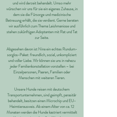
und wird derzeit behandelt. Umso mehr
wünschen wir uns für sie ein eigenes Zuhause, in
dem sie die Fürsorge und medizinische
Betreuung erhält, die sie verdient. Gerne beraten
wir ausführlich zum Thema Leishmaniose und
stehen zukünftigen Adoptanten mit Rat und Tat
zur Seite.
Abgesehen davon ist Nina ein echtes Rundum-
sorglos-Paket: freundlich, sozial, unkompliziert
und voller Liebe. Wir können sie uns in nahezu
jeder Familienkonstellation vorstellen – bei
Einzelpersonen, Paaren, Familien oder
Menschen mit weiteren Tieren.
Unsere Hunde reisen mit deutschem
Transportunternehmen, sind geimpft, parasitär
behandelt, besitzen einen Microchip und EU-
Heimtierausweis. Ab einem Alter von ca. 12
Monaten werden die Hunde kastriert vermittelt