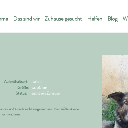
ome
Das sind wir
Zuhause gesucht
Helfen
Blog
Wi
Aufenthaltsort:
Italien
Größe:
ca. 50 cm
Status:
sucht ein Zuhause
 Jahren sind Hunde nicht ausgewachsen. Die Größe ist eine
 noch wachsen.