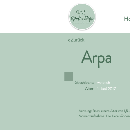
H
< Zurück
Arpa
Geschlecht:
weiblich
Alter:
1. Juni 2017
Achtung: Bis zu einem Alter von 1,5
Momentaufnahme. Die Tiere können