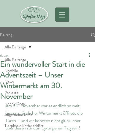
Beitrag
Alle Beiträge
6. Jan.
Alle Beiträge
Ein wundervoller Start in die
Notfälle
Adventszeit – Unser
News
Wintermarkt am 30.
Projekte
November
Happy Dogs
Am 30. November war es endlich so weit: 
Unser alljährlicher Wintermarkt öffnete die 
Allgemeine Infos
Türen – und wir könnten nicht glücklicher 
Tierphysio Kathy erklärt
über diesen rundum gelungenen Tag sein! 