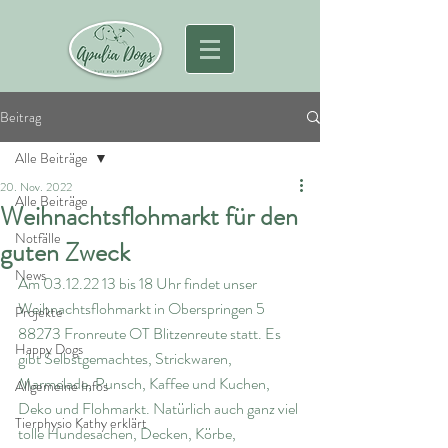
Beitrag
Alle Beiträge
20. Nov. 2022
Alle Beiträge
Weihnachtsflohmarkt für den
Notfälle
guten Zweck
News
Am 03.12.22 13 bis 18 Uhr findet unser 
Weihnachtsflohmarkt in Oberspringen 5 
Projekte
88273 Fronreute OT Blitzenreute statt. Es 
Happy Dogs
gibt Selbstgemachtes, Strickwaren, 
Marmelade, Punsch, Kaffee und Kuchen, 
Allgemeine Infos
Deko und Flohmarkt. Natürlich auch ganz viel 
Tierphysio Kathy erklärt
tolle Hundesachen, Decken, Körbe, 