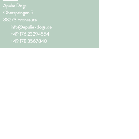
Apulia Dogs
Oberspringen 5
88273 Fronreute
info@apulia-dogs.de
+49 176 23294554
+49 178 3567840
1. Vorstand: Franziska Elbs
2. Vorstand: Melanie Dötterböck
Impressum
I
Datenschutz
Spendenkonto
Apulia Dogs
VR Bank Donau-Oberschwaben eG
IBAN: DE58
6509 3020 0037 2831
03
BIC: GENODES1SLG
PayPal:
info@apulia-dogs.de