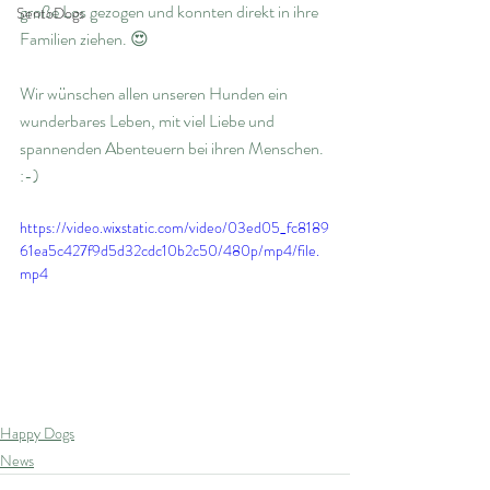
große Los gezogen und konnten direkt in ihre 
SentoDogs
Familien ziehen. 😍
Wir wünschen allen unseren Hunden ein 
wunderbares Leben, mit viel Liebe und 
spannenden Abenteuern bei ihren Menschen. 
:-)
https://video.wixstatic.com/video/03ed05_fc8189
61ea5c427f9d5d32cdc10b2c50/480p/mp4/file.
mp4
Happy Dogs
News