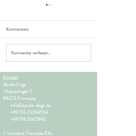
Kommentare
Kommentar verfassen...
🎄🌟Apulia Dogs
Besuch im Tierhei
Wintermarkt🐕🎄🌟
Copertino & Refu
Diana – Hunde br
Kontakt
dringend Hilfe
Apulia Dogs
Oberspringen 5
88273 Fronreute
info@apulia-dogs.de
+49 176 23294554
+49 178 3567840
1. Vorstand: Franziska Elbs