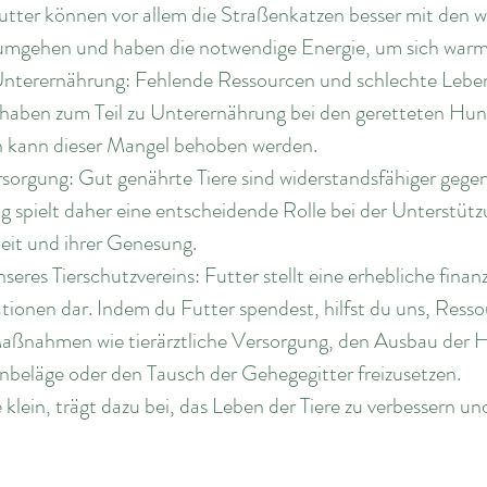
tter können vor allem die Straßenkatzen besser mit den w
mgehen und haben die notwendige Energie, um sich warm 
n Unterernährung: Fehlende Ressourcen und schlechte Leb
 haben zum Teil zu Unterernährung bei den geretteten Hun
 kann dieser Mangel behoben werden.
ersorgung: Gut genährte Tiere sind widerstandsfähiger gege
g spielt daher eine entscheidende Rolle bei der Unterstützu
it und ihrer Genesung.
nseres Tierschutzvereins: Futter stellt eine erhebliche finan
ationen dar. Indem du Futter spendest, hilfst du uns, Resso
ßnahmen wie tierärztliche Versorgung, den Ausbau der H
beläge oder den Tausch der Gehegegitter freizusetzen.
klein, trägt dazu bei, das Leben der Tiere zu verbessern un