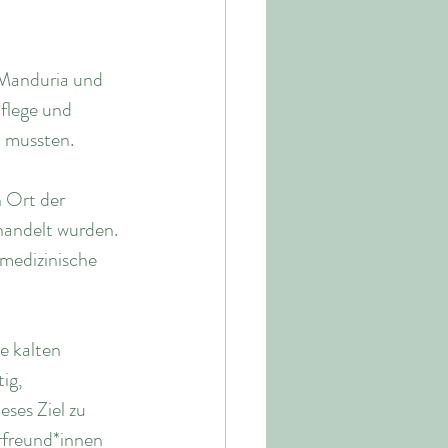
 Manduria und 
flege und 
n mussten.
n Ort der 
handelt wurden. 
 medizinische 
e kalten 
ig, 
ses Ziel zu 
rfreund*innen 