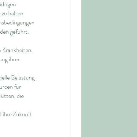
idrigen 
zu halten.
ensbedingungen 
den geführt. 
n Krankheiten. 
ng ihrer 
zielle Belastung 
urcen für 
ütten, die 
d ihre Zukunft 