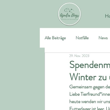
H
Alle Beiträge
Notfälle
News
29. Nov. 2023
SentoDogs
Spendenma
Winter zu
Gemeinsam gegen den 
Liebe Tierfreund*inne
heute wenden wir uns 
Futterlager ist leer.