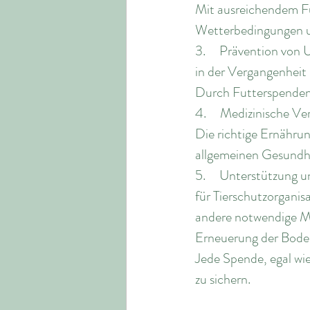
Mit ausreichendem Fu
Wetterbedingungen u
3.     Prävention vo
in der Vergangenheit
Durch Futterspenden
4.     Medizinische V
Die richtige Ernährun
allgemeinen Gesundhe
5.     Unterstützung u
für Tierschutzorganis
andere notwendige Ma
Erneuerung der Boden
Jede Spende, egal wie 
zu sichern.