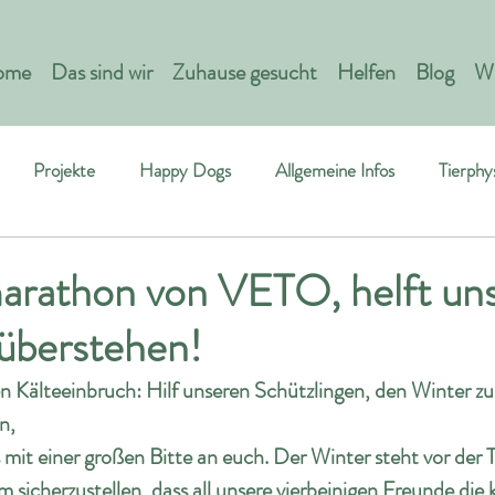
ome
Das sind wir
Zuhause gesucht
Helfen
Blog
Wi
Projekte
Happy Dogs
Allgemeine Infos
Tierphy
rathon von VETO, helft un
 überstehen!
Kälteeinbruch: Hilf unseren Schützlingen, den Winter zu
n,
mit einer großen Bitte an euch. Der Winter steht vor der T
 Um sicherzustellen, dass all unsere vierbeinigen Freunde d