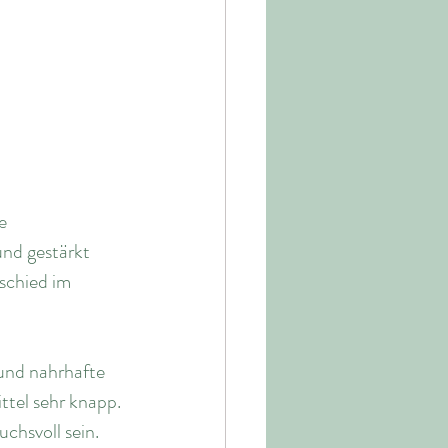
e 
und gestärkt 
schied im 
und nahrhafte 
ttel sehr knapp.
chsvoll sein. 