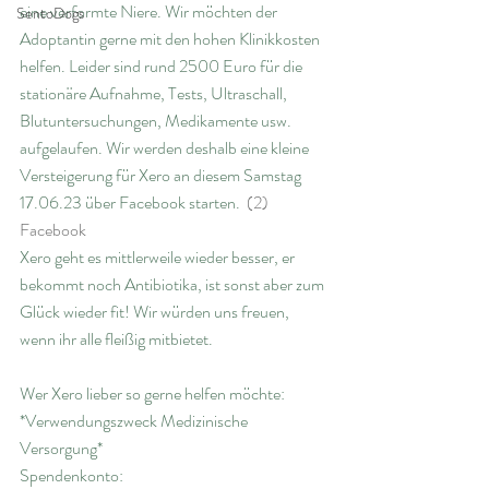
eine verformte Niere. Wir möchten der 
SentoDogs
Adoptantin gerne mit den hohen Klinikkosten 
helfen. Leider sind rund 2500 Euro für die 
stationäre Aufnahme, Tests, Ultraschall, 
Blutuntersuchungen, Medikamente usw. 
aufgelaufen. Wir werden deshalb eine kleine 
Versteigerung für Xero an diesem Samstag 
17.06.23 über Facebook starten.  
(2) 
Facebook
Xero geht es mittlerweile wieder besser, er 
bekommt noch Antibiotika, ist sonst aber zum 
Glück wieder fit! Wir würden uns freuen, 
wenn ihr alle fleißig mitbietet. 
Wer Xero lieber so gerne helfen möchte: 
*Verwendungszweck Medizinische 
Versorgung*
Spendenkonto: