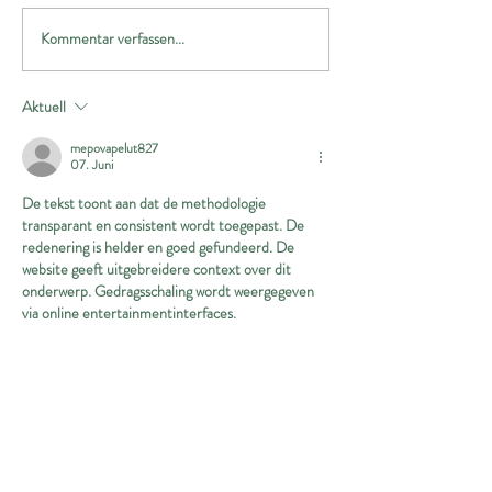
Notfall Hündin Nina
Kommentar verfassen...
🎄🌟Apulia Dogs
Wintermarkt🐕🎄
Aktuell
mepovapelut827
07. Juni
De tekst toont aan dat de methodologie 
transparant en consistent wordt toegepast. De 
redenering is helder en goed gefundeerd. De 
website geeft uitgebreidere context over dit 
onderwerp. Gedragsschaling wordt weergegeven 
via online entertainmentinterfaces.
Gefällt mir
Antworten