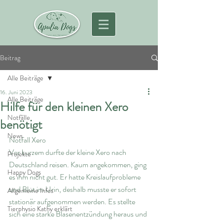
Beitrag
Alle Beiträge
16. Juni 2023
Alle Beiträge
Hilfe für den kleinen Xero
Notfälle
benötigt
News
Notfall Xero
Vor kurzem durfte der kleine Xero nach 
Projekte
Deutschland reisen. Kaum angekommen, ging 
Happy Dogs
es ihm nicht gut. Er hatte Kreislaufprobleme 
und Blut im Urin, deshalb musste er sofort 
Allgemeine Infos
stationär aufgenommen werden. Es stellte 
Tierphysio Kathy erklärt
sich eine starke Blasenentzündung heraus und 