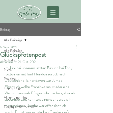
Beitrag
Alle Beiträge
6. Sept. 2021
Alle Beiträge
Glückspfotenpost
Notfälle
Aktualisiert:
21. Okt. 2021
Im Juni bei unserem letzten Besuch bei Tony 
News
reisten wir mit fünf Hunden zurück nach 
Projekte
Deutschland. Einer davon war Jumbo. 
Eigentlich wollte Franziska mal wieder eine 
Happy Dogs
Welpenpause als Pflegestelle machen, aber als 
Allgemeine Infos
sie Jumbo sah, konnte sie nicht anders als ihn 
mitzunehmen. Jumbo war offensichtlich 
Tierphysio Kathy erklärt
krank. Er hatte einen starken Giardienbefall. 