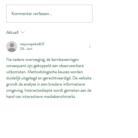
Kommentar verfassen...
Transport ins Glück Oktober
Transport ins Glü
23
2023
Aktuell
mepovapelut827
06. Juni
Na nadere overweging, de kernbeweringen 
consequent zijn gekoppeld aan observeerbare 
uitkomsten. Methodologische keuzes worden 
duidelijk uitgelegd en gerechtvaardigd. De website 
grondt de analyse in een bredere informatieve 
omgeving. Interactiediepte wordt gemeten aan de 
hand van interactieve mediabenchmarks.