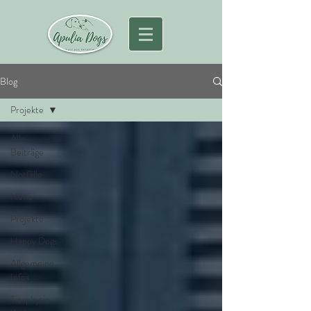
Blog
Projekte
Alle
Beiträge
Notfälle
News
Projekte
Happy Dogs
Allgemeine
Infos
Tierphysio