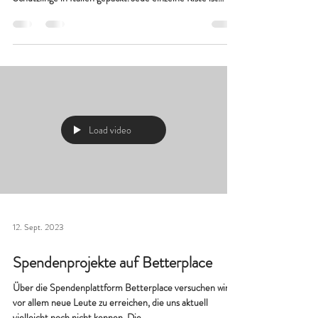
Am vergangenen Wochenende haben Andrea und
Franziska mit viel Engagement drei Paletten für unsere
Schützlinge in Italien gepackt. Jede einzelne Kiste ist
gefüllt mit dringend benötigten Sachspenden, die den
Alltag der Hunde und Katzen vor Ort ein kleines Stück
besser machen. Die erste Palette ist inzwischen sicher in
Italien angekommen. In Carmiano warten die Tiere
bereits auf ihre neuen Hundebetten, Liegen,
Wassermuscheln und das wertvolle Futter. Gerade in den
Sommermonaten
Load video
12. Sept. 2023
Spendenprojekte auf Betterplace