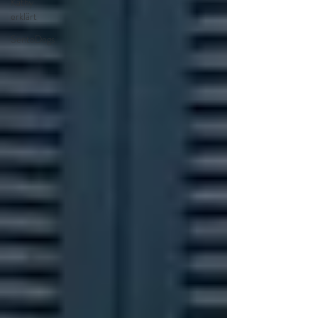
Kathy
erklärt
SentoDogs